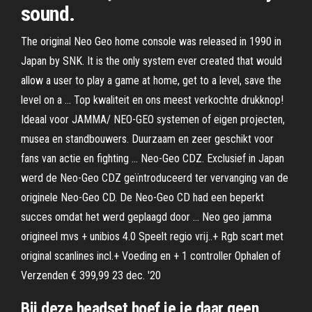
sound.
The original Neo Geo home console was released in 1990 in
Japan by SNK. It is the only system ever created that would
allow a user to play a game at home, get to a level, save the
level on a … Top kwaliteit en ons meest verkochte drukknop!
Ideaal voor JAMMA/ NEO-GEO systemen of eigen projecten,
musea en standbouwers. Duurzaam en zeer geschikt voor
fans van actie en fighting … Neo-Geo CDZ. Exclusief in Japan
werd de Neo-Geo CDZ geïntroduceerd ter vervanging van de
originele Neo-Geo CD. De Neo-Geo CD had een beperkt
succes omdat het werd geplaagd door … Neo geo jamma
origineel mvs + unibios 4.0 Speelt regio vrij..+ Rgb scart met
original scanlines incl.+ Voeding en + 1 controller Ophalen of
Verzenden € 399,99 23 dec. '20
Bij deze headset hoef je je daar geen