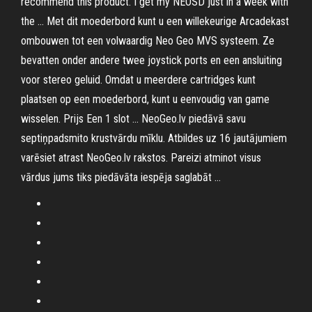
recommend this product. I get my NEOSD just in a week with
the … Met dit moederbord kunt u een willekeurige Arcadekast
ombouwen tot een volwaardig Neo Geo MVS systeem. Ze
bevatten onder andere twee joystick ports en een ansluiting
voor stereo geluid. Omdat u meerdere cartridges kunt
plaatsen op een moederbord, kunt u eenvoudig van game
wisselen. Prijs Een 1 slot … NeoGeo.lv piedāvā savu
septiņpadsmito krustvārdu mīklu. Atbildes uz 16 jautājumiem
varēsiet atrast NeoGeo.lv rakstos. Pareizi atminot visus
vārdus jums tiks piedāvāta iespēja saglabāt …