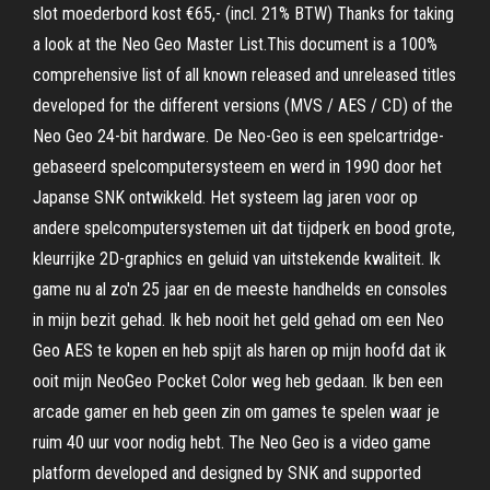
slot moederbord kost €65,- (incl. 21% BTW) Thanks for taking
a look at the Neo Geo Master List.This document is a 100%
comprehensive list of all known released and unreleased titles
developed for the different versions (MVS / AES / CD) of the
Neo Geo 24-bit hardware. De Neo-Geo is een spelcartridge-
gebaseerd spelcomputersysteem en werd in 1990 door het
Japanse SNK ontwikkeld. Het systeem lag jaren voor op
andere spelcomputersystemen uit dat tijdperk en bood grote,
kleurrijke 2D-graphics en geluid van uitstekende kwaliteit. Ik
game nu al zo'n 25 jaar en de meeste handhelds en consoles
in mijn bezit gehad. Ik heb nooit het geld gehad om een Neo
Geo AES te kopen en heb spijt als haren op mijn hoofd dat ik
ooit mijn NeoGeo Pocket Color weg heb gedaan. Ik ben een
arcade gamer en heb geen zin om games te spelen waar je
ruim 40 uur voor nodig hebt. The Neo Geo is a video game
platform developed and designed by SNK and supported