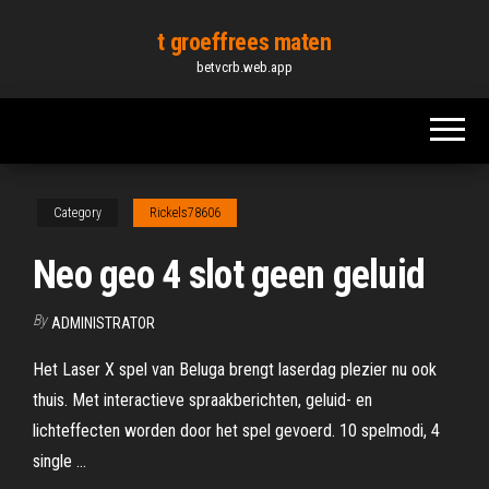
Skip
t groeffrees maten
to
betvcrb.web.app
the
content
Category
Rickels78606
Neo geo 4 slot geen geluid
By
ADMINISTRATOR
Het Laser X spel van Beluga brengt laserdag plezier nu ook
thuis. Met interactieve spraakberichten, geluid- en
lichteffecten worden door het spel gevoerd. 10 spelmodi, 4
single …