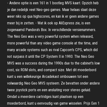
- Andere optie is een 161 in 1 bootleg MVS kaart. Opzich heb
je dan redelijk veel Neo-geo games. Maar helaas slaat deze
weer niks op qua highscores, en kan ik er geen andere games
meer bij in zetten. - Wat ik ook op AliExpress zie, is een
zogenaamd Pandora's Box. In verschillende versienummers.
The Neo Geo was a very powerful system when released,
more powerful than any video game console at the time, and
many arcade systems such as rival Capcom's CPS, which did
not surpass it until the CP System II in 1993. The Neo Geo
MVS was a success during the 1990s due to the cabinet's low
cost, six ROM slots, and compact size. Met dit moederbord
kunt u een willekeurige Arcadekast ombouwen tot een
volwaardig Neo Geo MVS systeem. Ze bevatten onder andere
twee joystick ports en een ansluiting voor stereo geluid.
Omdat u meerdere cartridges kunt plaatsen op een
moederbord, kunt u eenvoudig van game wisselen. Prijs Een 1