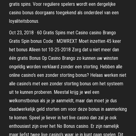
gratis spins. Voor reguliere spelers wordt een dergelijke
casino bonus doorgaans toegekend als onderdeel van een
loyaliteitsbonus.
Oct 23, 2018 · 60 Gratis Spins met Casino casino Brango
Gratis Spin bonus Code : MDWREXT Moet inzetten 45 keer
het bonus Alleen tot 10-25-2018 Zorg dat u niet meer dan
één gratis Bonus Op Casino Brango zo kunnen uw winsten
ongeldig worden verklaard zonder een storting. Hebben alle
online casino’s een zonder storting bonus? Helaas werken niet
alle casino’s met een zonder storting bonus om het systeem
uit te kunnen proberen. Meestal krijg je wel een
welkomstbonus als je je aanmeldt, maar dan moet je dus
daadwerkelijk geld storten om voor deze bonus in aanmerking
te komen. Speel je liever in het live casino dan zal je ook
enthousiast zijn over het No Bonus casino. Er zijn namelijk
maar liefst twee live casino’s waar je in kunt gaan spelen. Dit