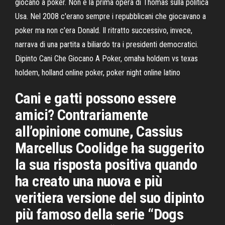
giocano a poker. Non è la prima opera di Thomas sulla politica
Usa. Nel 2008 c'erano sempre i repubblicani che giocavano a
poker ma non c'era Donald. Il ritratto successivo, invece,
narrava di una partita a biliardo tra i presidenti democratici.
Dipinto Cani Che Giocano A Poker, omaha holdem vs texas
holdem, holland online poker, poker night online latino
Cani e gatti possono essere
amici? Contrariamente
all’opinione comune, Cassius
Marcellus Coolidge ha suggerito
la sua risposta positiva quando
ha creato una nuova e più
veritiera versione del suo dipinto
più famoso della serie “Dogs