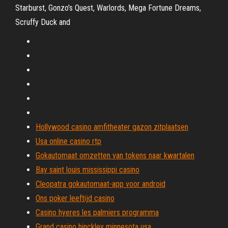
Starburst, Gonzo’s Quest, Warlords, Mega Fortune Dreams,
Scruffy Duck and
Hollywood casino amfitheater gazon zitplaatsen
Usa online casino rtp
Gokautomaat omzetten van tokens naar kwartalen
Bay saint louis mississippi casino
Cleopatra gokautomaat-app voor android
Ons poker leeftijd casino
Casino hyeres les palmiers programma
Grand casino hinckley minnesota usa