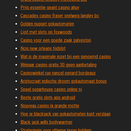
Prijs essentie geant casino ahuy
Cascades casino fraser snelweg langley bc
Golden nugget gokautomaten
Lijst met slots op foxwoods
Casino voor een goede zaak galveston
Ncis new orleans tijdslot
Wat is de maximale inzet bij een genoemd casino
Winnaar casino gratis 30 geen aanbetaling
Casinowinkel rue nancel penard bordeaux
Aristocraat indische droom gokautomaat bonus
Speel sugarhouse casino online nj
Beste gratis slots app android
Nouveau casino la grande motte
Hoe je blackjack van gokautomaten kunt verslaan
Black jack wills bodywarmer
Strategieën voor ultieme texas holdem